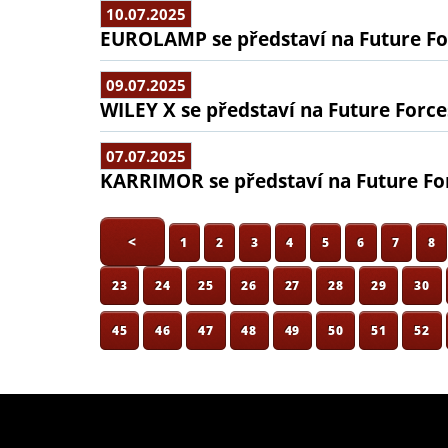
10.07.2025
EUROLAMP se představí na Future Fo
09.07.2025
WILEY X se představí na Future Force
07.07.2025
KARRIMOR se představí na Future Fo
<
1
2
3
4
5
6
7
8
23
24
25
26
27
28
29
30
45
46
47
48
49
50
51
52