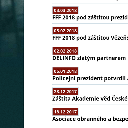
03.03.2018
FFF 2018 pod záštitou prezi
05.02.2018
FFF 2018 pod záštitou Vězeň
02.02.2018
DELINFO zlatým partnerem 
05.01.2018
Policejní prezident potvrdi
28.12.2017
Záštita Akademie věd České
18.12.2017
Asociace obranného a bezpeč