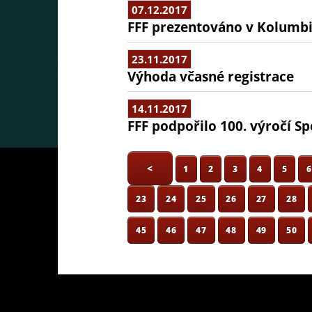
07.12.2017
FFF prezentováno v Kolumbi
23.11.2017
Výhoda včasné registrace
14.11.2017
FFF podpořilo 100. výročí S
<
1
2
3
4
5
23
24
25
26
27
28
45
46
47
48
49
50