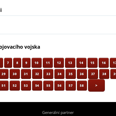
i
pojovacího vojska
6
7
8
9
10
11
12
13
14
15
16
1
29
30
31
32
33
34
35
36
37
38
3
>
51
52
53
54
55
56
57
58
Generální partner