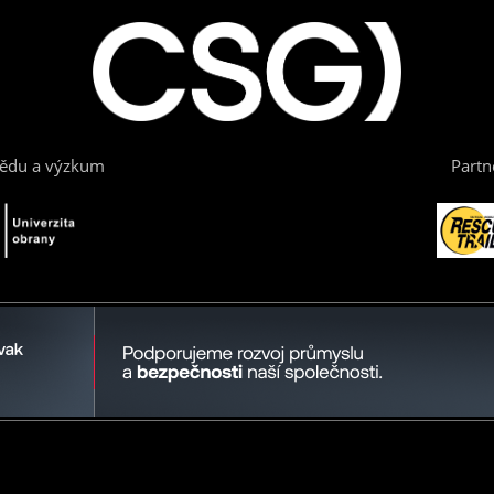
vědu a výzkum
Partn