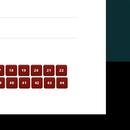
7
18
19
20
21
22
9
40
41
42
43
44