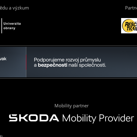
vědu a výzkum
Partn
Mobility partner
ři