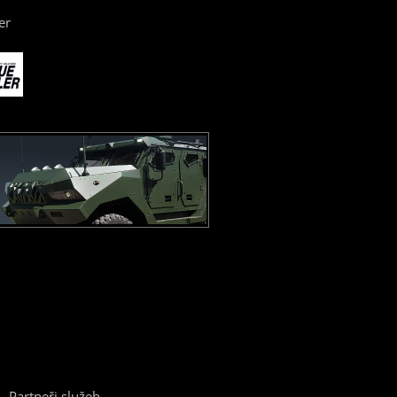
er
Partneři služeb