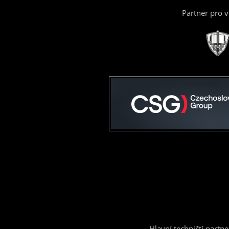
Partner pro 
Hlavní techničtí partne