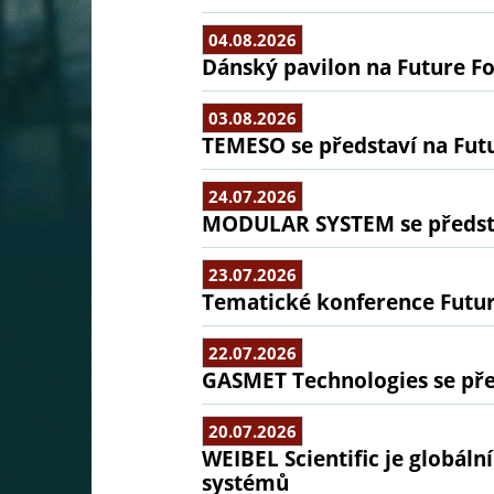
04.08.2026
Dánský pavilon na Future Fo
03.08.2026
TEMESO se představí na Fut
24.07.2026
MODULAR SYSTEM se předsta
23.07.2026
Tematické konference Futu
22.07.2026
GASMET Technologies se pře
20.07.2026
WEIBEL Scientific je globál
systémů