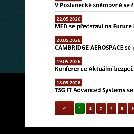
V Poslanecké sněmovně se ř
22.05.2026
MED se představí na Future 
20.05.2026
CAMBRIDGE AEROSPACE se př
19.05.2026
Konference Aktuální bezpeč
18.05.2026
TSG IT Advanced Systems se 
<
1
2
3
4
5