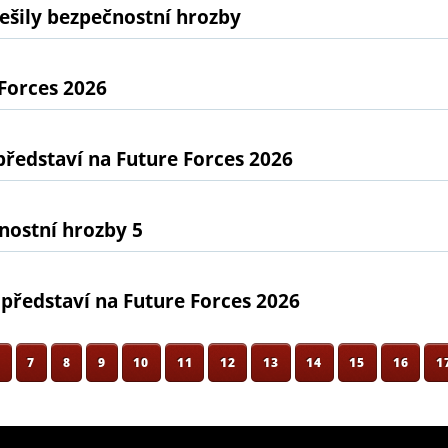
ešily bezpečnostní hrozby
Forces 2026
edstaví na Future Forces 2026
nostní hrozby 5
představí na Future Forces 2026
6
7
8
9
10
11
12
13
14
15
16
1