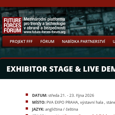
PROJEKT FFF
FÓRUM
NABÍDKA PARTNERSTVÍ
EXHIBITOR STAGE & LIVE D
DATUM:
středa 21. - 23. října 2026
MÍSTO:
PVA EXPO PRAHA, výstavní hala , stán
JAZYK:
angličtina / čeština