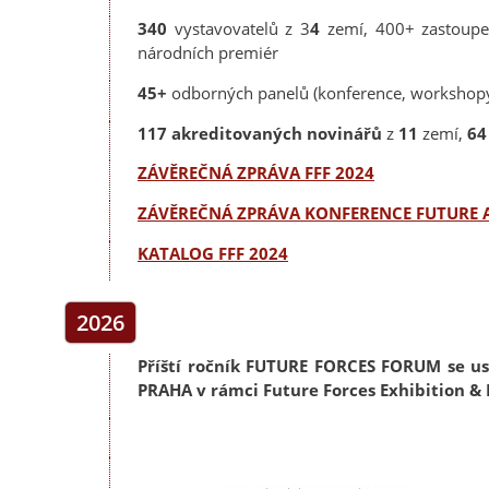
340
vystavovatelů z 3
4
zemí, 400+ zastoup
národních premiér
45+
odborných panelů (konference, workshopy,
117 akreditovaných novinářů
z
11
zemí,
6
ZÁVĚREČNÁ ZPRÁVA FFF 2024
ZÁVĚREČNÁ ZPRÁVA KONFERENCE FUTURE A
KATALOG FFF 2024
2026
Příští ročník FUTURE FORCES FORUM se usk
PRAHA v rámci Future Forces Exhibition & 