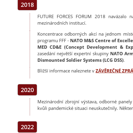
2018
FUTURE FORCES FORUM 2018 navázalo na ú
mezinárodních institucí.
Koncentrace odborných akcí na jednom místě
programu FFF -
NATO M&S Centre of Excell
MED CD&E (Concept Development & Exp
zasedání největší expertní skupiny
NATO Arm
Dismounted Soldier Systems (LCG DSS)
.
Bližší informace naleznete v
ZÁVĚREČNÉ ZPRÁ
2020
Mezinárodní zbrojní výstava, odborné pan
kvůli pandemické situaci neuskutečnily. Někter
2022