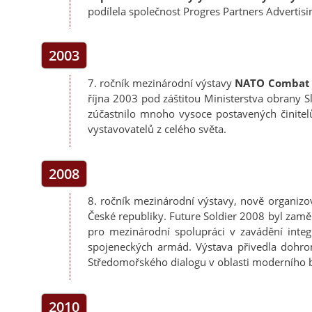
podílela společnost Progres Partners Advertisi
2003
7. ročník mezinárodní výstavy
NATO Combat C
října 2003 pod záštitou Ministerstva obrany 
zúčastnilo mnoho vysoce postavených činitel
vystavovatelů z celého světa.
2008
8. ročník mezinárodní výstavy, nově organi
České republiky. Future Soldier 2008 byl zaměř
pro mezinárodní spolupráci v zavádění integ
spojeneckých armád. Výstava přivedla dohro
Středomořského dialogu v oblasti moderního b
2010