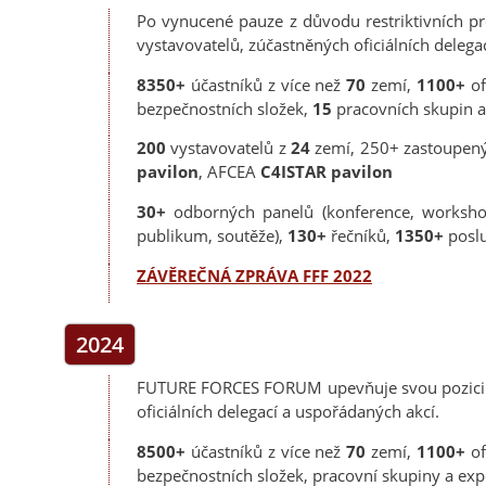
Po vynucené pauze z důvodu restriktivních pr
vystavovatelů, zúčastněných oficiálních delega
8350+
účastníků z více než
70
zemí,
1100+
of
bezpečnostních složek,
15
pracovních skupin 
200
vystavovatelů z
24
zemí, 250+ zastoupen
pavilon
, AFCEA
C4ISTAR pavilon
30+
odborných panelů (konference, workshop
publikum, soutěže),
130+
řečníků,
1350+
posl
ZÁVĚREČNÁ ZPRÁVA FFF 2022
2024
FUTURE FORCES FORUM upevňuje svou pozici n
oficiálních delegací a uspořádaných akcí.
8500+
účastníků z více než
70
zemí,
1100+
of
bezpečnostních složek, pracovní skupiny a e