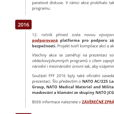
panelové diskuse. V rámci akce probíhalo ta
programu.
2016
12. ročník přinesl zcela novou vývoj
podporovaná
platforma pro podporu záj
bezpečnosti.
Projekt tvoří kompilace akcí a ak
Všechny akce se zaměřují na prezentaci so
vědeckovýzkumných programů s cílem zapojit d
národní i mezinárodní úrovni tak, aby vzájemná
Součástí FFF 2016 byly také oficiální zased
prezentací. Šlo především o
NATO AC/225 La
Group, NATO Medical Materiel and Milita
maskování a klamání ze skupiny NATO
JC
Bližší informace naleznete v
ZÁVĚREČNÉ ZPRÁ