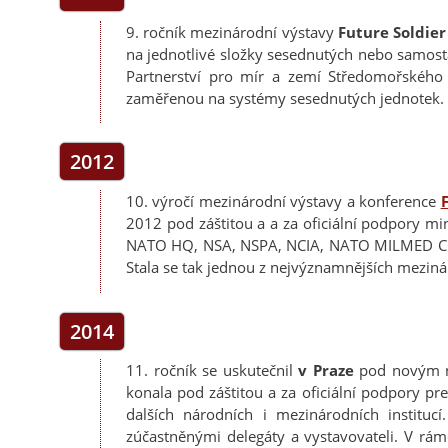
9. ročník mezinárodní výstavy
Future Soldier
na jednotlivé složky sesednutých nebo samosta
Partnerství pro mír a zemí Středomořského
zaměřenou na systémy sesednutých jednotek.
2012
10. výročí mezinárodní výstavy a konference
2012 pod záštitou a a za oficiální podpory m
NATO HQ, NSA, NSPA, NCIA, NATO MILMED COE
Stala se tak jednou z nejvýznamnějších mezinár
2014
11. ročník se uskutečnil
v Praze
pod novým
konala pod záštitou a za oficiální podpory p
dalších národních i mezinárodních instit
zúčastněnými delegáty a vystavovateli. V rá