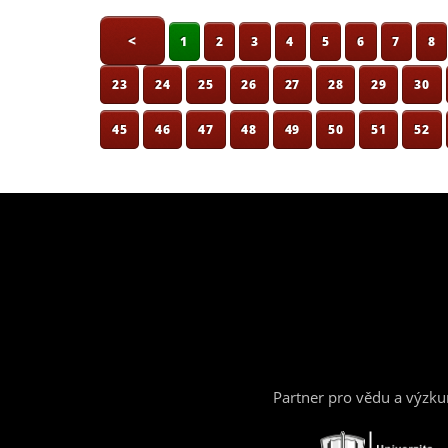
<
1
2
3
4
5
6
7
8
23
24
25
26
27
28
29
30
45
46
47
48
49
50
51
52
Partner pro vědu a výzk