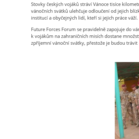
Stovky českých vojáků stráví Vánoce tisíce kilome
vánočních svátků ulehčuje odloučení od jejich blízk
institucí a obyčejných lidí, kteří si jejich práce váží
Future Forces Forum se pravidelně zapojuje do vá
k vojákům na zahraničních misích dostane množství
zpříjemní vánoční svátky, přestože je budou tráv