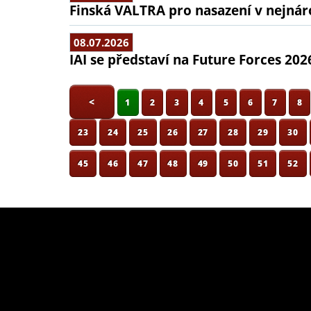
Finská VALTRA pro nasazení v nejná
08.07.2026
IAI se představí na Future Forces 202
<
1
2
3
4
5
6
7
8
23
24
25
26
27
28
29
30
45
46
47
48
49
50
51
52