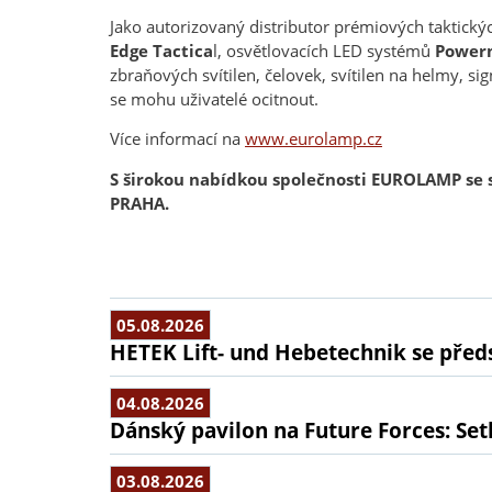
Jako autorizovaný distributor prémiových taktickýc
Edge Tactica
l, osvětlovacích LED systémů
Power
zbraňových svítilen, čelovek, svítilen na helmy, s
se mohu uživatelé ocitnout.
Více informací na
www.eurolamp.cz
S širokou nabídkou společnosti EUROLAMP se se
PRAHA.
05.08.2026
HETEK Lift- und Hebetechnik se předs
04.08.2026
Dánský pavilon na Future Forces: Set
03.08.2026