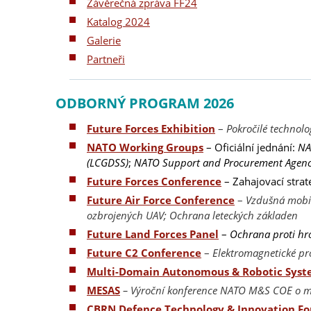
Závěrečná zpráva FF24
Katalog 2024
Galerie
Partneři
ODBORNÝ PROGRAM 2026
Future Forces Exhibition
–
Pokročilé technolo
NATO Working Groups
– Oficiální jednání:
NA
(LCGDSS)
;
NATO Support and Procurement Agenc
Future Forces Conference
– Zahajovací strat
Future Air Force Conference
–
Vzdušná mobili
ozbrojených UAV; Ochrana leteckých základen
Future Land Forces Panel
–
Ochrana proti h
Future C2 Conference
–
Elektromagnetické pr
Multi-Domain Autonomous & Robotic Syst
MESAS
– Výroční konference NATO M&S COE o m
CBRN Defence Technology & Innovation F