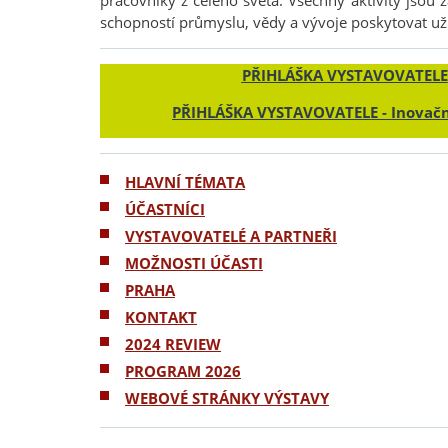
pracovníky z celého světa. Všechny aktivity jsou
schopností průmyslu, vědy a vývoje poskytovat uži
PŘIHLÁŠKA VYSTAVOVATELE
PŘIHLÁŠKA VYSTAVOVATELE - Inovačn
HLAVNÍ TÉMATA
ÚČASTNÍCI
VYSTAVOVATELÉ A PARTNEŘI
MOŽNOSTI ÚČASTI
PRAHA
KONTAKT
2024 REVIEW
PROGRAM 2026
WEBOVÉ STRÁNKY VÝSTAVY