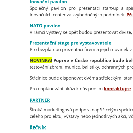
Inovační pavilon
Společný pavilon pro prezentaci start-up a spi
inovačních center za zvýhodněných podmínek.
Př
NATO pavilon
V rámci výstavy se opět budou prezentovat divize
Prezentační stage pro vystavovatele
Pro bezplatnou prezentaci firem a jejich novinek 
NOVINKA!
Poprvé v České republice bude běhe
testování zbraní, munice, balistiky, ochranných pr
Střelnice bude disponovat dvěma střeleckými stan
Pro naplánování ukázek nás prosím
kontaktujte
.
PARTNER
Široká marketingová podpora napříč celým spektre
celého projektu, výstavy nebo jednotlivých akcí, v
ŘEČNÍK