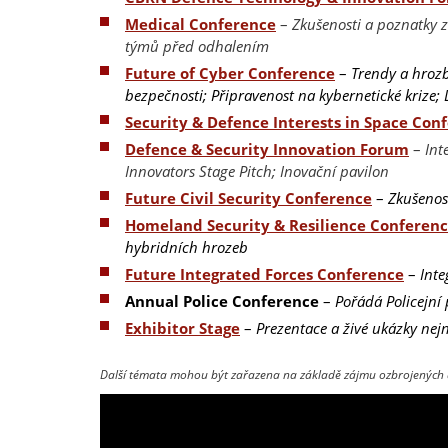
Medical Conference
–
Zkušenosti a poznatky 
týmů před odhalením
Future of Cyber Conference
–
Trendy a hrozb
bezpečnosti; Připravenost na kybernetické krize
Security & Defence Interests in Space Con
Defence & Security Innovation Forum
–
Int
Innovators Stage Pitch; Inovační pavilon
Future Civil Security Conference
–
Zkušenos
Homeland Security & Resilience Conferen
hybridních hrozeb
Future Integrated Forces Conference
–
Inte
Annual Police Conference
–
Pořádá Policejní 
Exhibitor Stage
–
Prezentace a živé ukázky nejn
Další témata mohou být zařazena na základě zájmu ozbrojených 