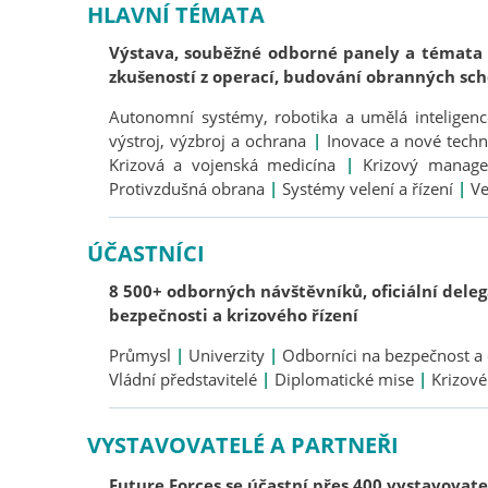
HLAVNÍ TÉMATA
Výstava, souběžné odborné panely a témata p
zkušeností z operací, budování obranných sch
Autonomní systémy, robotika a umělá inteligen
výstroj, výzbroj a ochrana
|
Inovace a nové techn
Krizová a vojenská medicína
|
Krizový manage
Protivzdušná obrana
|
Systémy velení a řízení
|
Ve
ÚČASTNÍCI
8 500+ odborných návštěvníků, oficiální delega
bezpečnosti a krizového řízení
Průmysl
|
Univerzity
|
Odborníci na bezpečnost 
Vládní představitelé
|
Diplomatické mise
|
Krizové
VYSTAVOVATELÉ A PARTNEŘI
Future Forces se účastní přes 400 vystavovatel