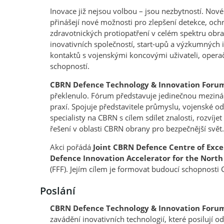
Inovace již nejsou volbou – jsou nezbytností. No
přinášejí nové možnosti pro zlepšení detekce, och
zdravotnických protiopatření v celém spektru ob
inovativních společností, start-upů a výzkumných
kontaktů s vojenskými koncovými uživateli, operač
schopností.
CBRN Defence Technology & Innovation Foru
překlenulo. Fórum představuje jedinečnou mezinár
praxí. Spojuje představitele průmyslu, vojenské od
specialisty na CBRN s cílem sdílet znalosti, rozvíje
řešení v oblasti CBRN obrany pro bezpečnější svět.
Akci pořádá
Joint CBRN Defence Centre of Exce
Defence Innovation Accelerator for the North
(FFF). Jejím cílem je formovat budoucí schopnosti 
Poslání
CBRN Defence Technology & Innovation Foru
zavádění inovativních technologií, které posilují