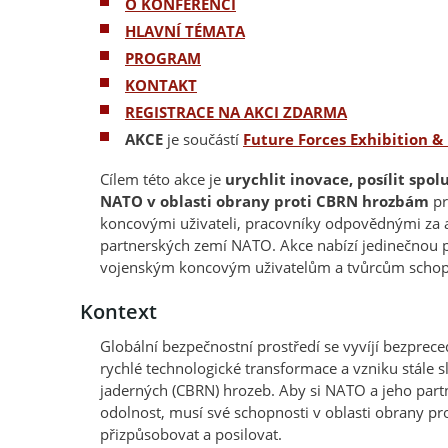
O KONFERENCI
HLAVNÍ TÉMATA
PROGRAM
KONTAKT
REGISTRACE NA AKCI ZDARMA
AKCE
je součástí
Future Forces Exhibition 
Cílem této akce je
urychlit inovace, posílit spo
NATO v oblasti obrany proti CBRN hrozbám
pr
koncovými uživateli, pracovníky odpovědnými za a
partnerských zemí NATO. Akce nabízí jedinečnou př
vojenským koncovým uživatelům a tvůrcům schop
Kontext
Globální bezpečnostní prostředí se vyvíjí bezprec
rychlé technologické transformace a vzniku stále s
jaderných (CBRN) hrozeb. Aby si NATO a jeho partn
odolnost, musí své schopnosti v oblasti obrany p
přizpůsobovat a posilovat.