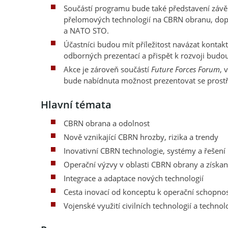
Součástí programu bude také představení závě
přelomových technologií na CBRN obranu, do
a NATO STO.
Účastníci budou mít příležitost navázat kontak
odborných prezentací a přispět k rozvoji bud
Akce je zároveň součástí
Future Forces Forum
, 
bude nabídnuta možnost prezentovat se prostře
Hlavní témata
CBRN obrana a odolnost
Nově vznikající CBRN hrozby, rizika a trendy
Inovativní CBRN technologie, systémy a řešení
Operační výzvy v oblasti CBRN obrany a získa
Integrace a adaptace nových technologií
Cesta inovací od konceptu k operační schopnos
Vojenské využití civilních technologií a technolo