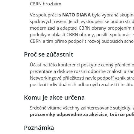
CBRN hrozbám.
Ve spolupráci s
NATO DIANA
byla vybraná skupina
špičkových řešení. Jejich vystoupení se budou st
modernizaci a adaptaci CBRN obrany propojením te
podniky v oblasti CBRN obrany, posílit spoluprá
CBRN a tím přímo podpořit rozvoj budoucích sch
Proč se zúčastnit
Účast na této konferenci poskytne cenný přehled o 
prezentace a diskuse rozšíří odborné znalosti a
Networkingové příležitosti navíc podpoří vznik st
posílení individuálních odborných znalostí i instit
Komu je akce určena
Srdečně vítáme všechny zainteresované subjekty,
pracovníky odpovědné za akvizice, tvůrce pol
Poznámka