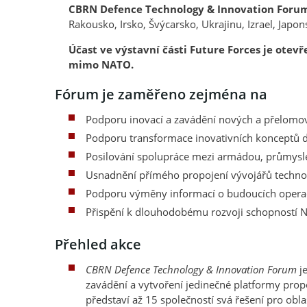
CBRN Defence Technology & Innovation Forum
Rakousko, Irsko, Švýcarsko, Ukrajinu, Izrael, Japon
Účast ve výstavní části Future Forces je ote
mimo NATO.
Fórum je zaměřeno zejména na
Podporu inovací a zavádění nových a přelomov
Podporu transformace inovativních konceptů d
Posilování spolupráce mezi armádou, průmysle
Usnadnění přímého propojení vývojářů technolo
Podporu výměny informací o budoucích operačn
Přispění k dlouhodobému rozvoji schopností NA
Přehled akce
CBRN Defence Technology & Innovation Forum
je
zavádění a vytvoření jedinečné platformy pro
představí až 15 společností svá řešení pro obl