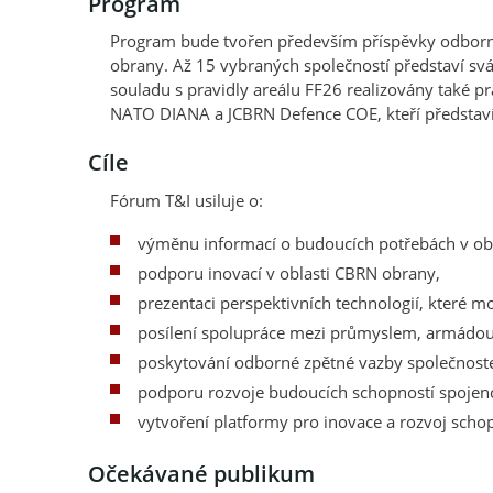
Program
Program bude tvořen především příspěvky odborní
obrany. Až 15 vybraných společností představí sv
souladu s pravidly areálu FF26 realizovány také p
NATO DIANA a JCBRN Defence COE, kteří představí
Cíle
Fórum T&I usiluje o:
výměnu informací o budoucích potřebách v ob
podporu inovací v oblasti CBRN obrany,
prezentaci perspektivních technologií, které
posílení spolupráce mezi průmyslem, armádo
poskytování odborné zpětné vazby společnostem
podporu rozvoje budoucích schopností spojen
vytvoření platformy pro inovace a rozvoj scho
Očekávané publikum