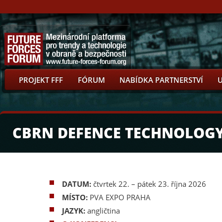
PROJEKT FFF
FÓRUM
NABÍDKA PARTNERSTVÍ
CBRN DEFENCE TECHNOLOG
DATUM:
čtvrtek 22. – pátek 23. října 2026
MÍSTO:
PVA EXPO PRAHA
JAZYK:
angličtina