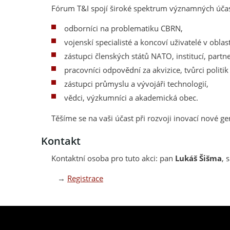
Fórum T&I spojí široké spektrum významných účast
odborníci na problematiku CBRN,
vojenskí specialisté a koncoví uživatelé v obla
zástupci členských států NATO, institucí, partn
pracovníci odpovědní za akvizice, tvůrci politik
zástupci průmyslu a vývojáři technologií,
vědci, výzkumníci a akademická obec.
Těšíme se na vaši účast při rozvoji inovací nové g
Kontakt
Kontaktní osoba pro tuto akci: pan
Lukáš Šišma
, 
→
Registrace