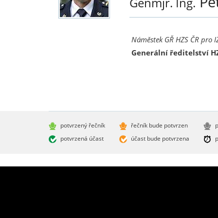
Pe
Genmjr. Ing.
Náměstek GŘ HZS ČR pro IZ
Generální ředitelství H
potvrzený řečník
řečník bude potvrzen
p
potvrzená účast
účast bude potvrzena
p